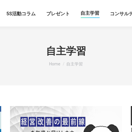
自主学習
5S活動コラム
プレゼント
コンサル
自主学習
You are here:
Home
自主学習