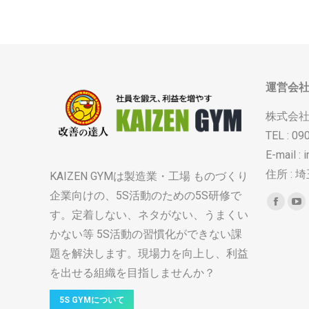
運営会
株式会
TEL : 09
E-mail :
住所 : 
KAIZEN GYMは製造業・工場 ものづくり
企業向けの、5S活動のための5S研修で
Find us o
Faceb
Yo
す。定着しない、ネタがない、うまくい
page
pa
かない等 5S活動の習慣化ができない課
opens
op
題を解決します。現場力を向上し、利益
in
in
を出せる組織を目指しませんか？
new
ne
windo
wi
5S GYMについて