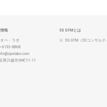
社情報
5S GYMとは
社オペ・ラボ
5S GYM（5Sコンサル
0-6193-8868
 info@opelabo.com
埼玉県川越市仲町11-11
n:
ook
uTube
ge
ens
w
w
ndow