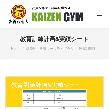
教育訓練計画&実績シート
You are here:
Home
5S管理・改善ツールライブラリ
教育訓練計…