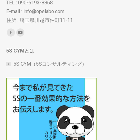
TEL : 090-6193-8868
E-mail : info@opelabo.com
住所 : 埼玉県川越市仲町11-11
Find us on:
Facebook
YouTube
page
page
5S GYMとは
opens
opens
in
in
5S GYM（5Sコンサルティング）
new
new
window
window