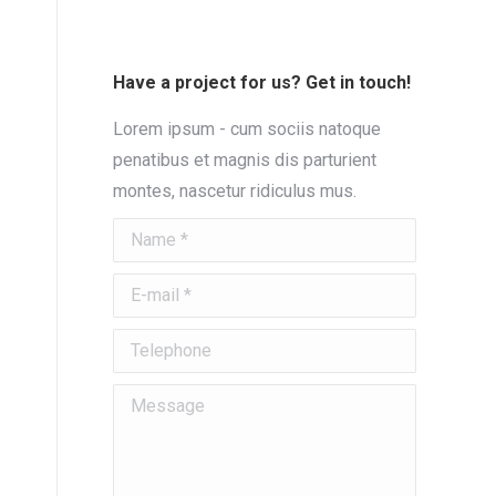
Have a project for us? Get in touch!
Lorem ipsum - cum sociis natoque
penatibus et magnis dis parturient
montes, nascetur ridiculus mus.
Name *
E-mail *
Telephone
Message