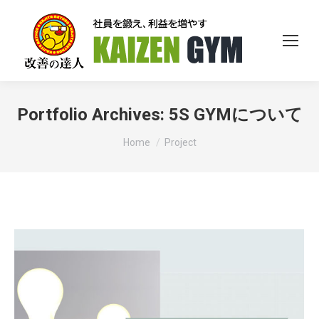
Portfolio Archives:
5S GYMについて
You are here:
Home
Project